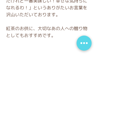
たけれど一番美味しい！幸せな気持ちに
なれるわ！」というありがたいお言葉を
沢山いただいております。
紅茶のお供に、大切なあの人への贈り物
としてもおすすめです。
商品情報
原材料：バター，砂糖，レーズン，小麦
お取り扱い上の注意
粉，卵，ショートニング，ラム酒，ベー
キングパウダー
クール便（冷凍）での配送となります。
賞味期限：冷凍1ヶ月 冷蔵10日
大きさ：6cm × 5cm × 2cm
焼き菓子・サブレの西洋菓子セルクル​ 東京都大
田区仲池上2-22-20 仲池上会館１F
03-5747-4330