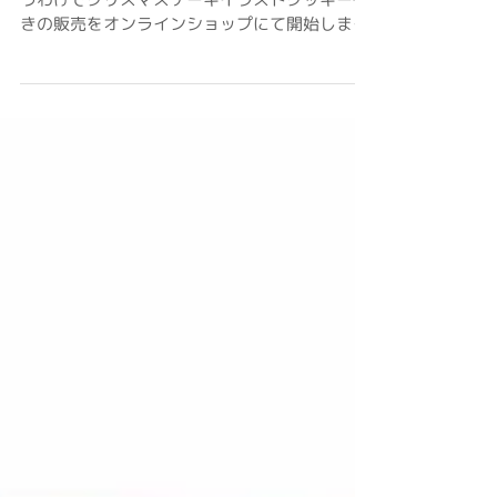
クリスマスまであと一か月を切りました。 とい
うわけでクリスマスケーキイラストクッキー付
きの販売をオンラインショップにて開始しまし
た！！ 大切なクリスマスの時間に思い出が詰ま
った写真やイラストが乗ったクリスマスケーキ
を堪能してはいかがでしょうか！！...